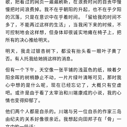
歌，把看过的网页一遍遍刷新，在浪费时间的自责中慢
慢把时间浪费掉。我不在乎朝阳的升起，也不在乎夕阳
的沉落，只是在意识中在乎着时间。「留给我的时间不
多了，不能再过这样的生活」，当我闲下来的时候，不
可控制地会这样想，但身体却很诚实地瘫在椅子上，把
所有的决心推给明天。
明天，我走过银杏树下，都没有抬头看一眼叶子黄了
否。有人托我给她捎这样的消息。
但有一个下午，天空像一张平铺的浅蓝色的纸，映着夕
阳余晖的树梢静止不动，一片片绿叶清晰可见，那时我
心中想的是什么呢，现在已经忘记了，大概只有空虚
吧。或许是由于看了太宰治和川端康成的小说，我的心
情也变得抑郁了。
他们两个人都是自杀的。川端与另一位自杀的作家三岛
由纪夫的关系好像很亲近。我想起向田邦子在「骨」一
文中的一段话：