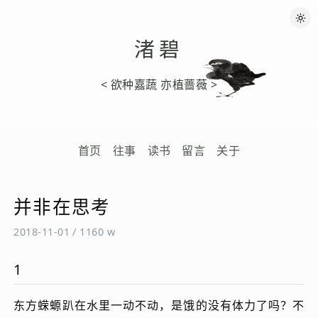
渚碧
< 欲种嘉蔬 亦植蔷薇 >
首页
往事
读书
留言
关于
并非在思考
2018-11-01
/
1160 w
1
东方蝾螈趴在水里一动不动，是饿的没有体力了吗？不