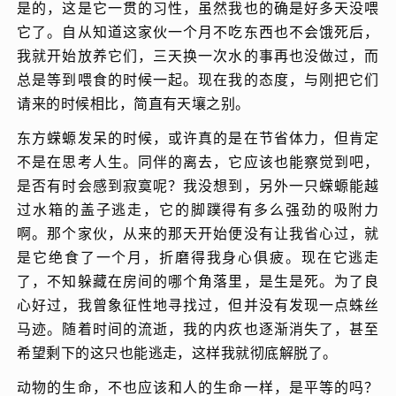
是的，这是它一贯的习性，虽然我也的确是好多天没喂
它了。自从知道这家伙一个月不吃东西也不会饿死后，
我就开始放养它们，三天换一次水的事再也没做过，而
总是等到喂食的时候一起。现在我的态度，与刚把它们
请来的时候相比，简直有天壤之别。
东方蝾螈发呆的时候，或许真的是在节省体力，但肯定
不是在思考人生。同伴的离去，它应该也能察觉到吧，
是否有时会感到寂寞呢？我没想到，另外一只蝾螈能越
过水箱的盖子逃走，它的脚蹼得有多么强劲的吸附力
啊。那个家伙，从来的那天开始便没有让我省心过，就
是它绝食了一个月，折磨得我身心俱疲。现在它逃走
了，不知躲藏在房间的哪个角落里，是生是死。为了良
心好过，我曾象征性地寻找过，但并没有发现一点蛛丝
马迹。随着时间的流逝，我的内疚也逐渐消失了，甚至
希望剩下的这只也能逃走，这样我就彻底解脱了。
动物的生命，不也应该和人的生命一样，是平等的吗？