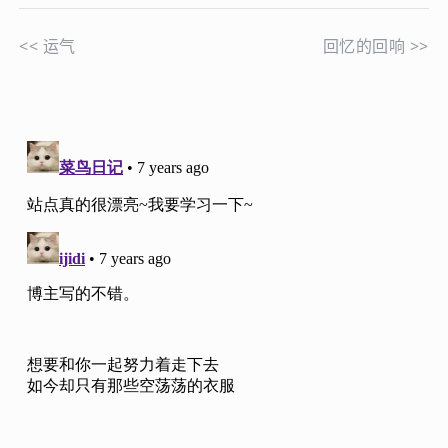
<<
运气
回忆的回响
>>