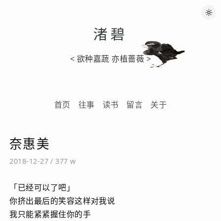
渚碧
< 欲种嘉蔬 亦植蔷薇 >
首页
往事
读书
留言
关于
奈惠美
2018-12-27
/
377 w
「已经可以了吧」
你挤出最后的笑容这样对我说
我只能紧紧握住你的手