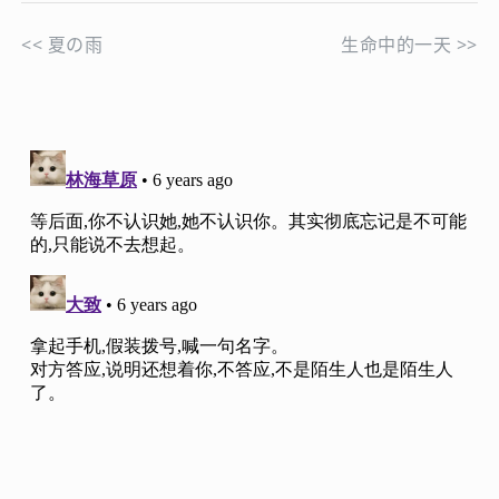
<<
夏の雨
生命中的一天
>>