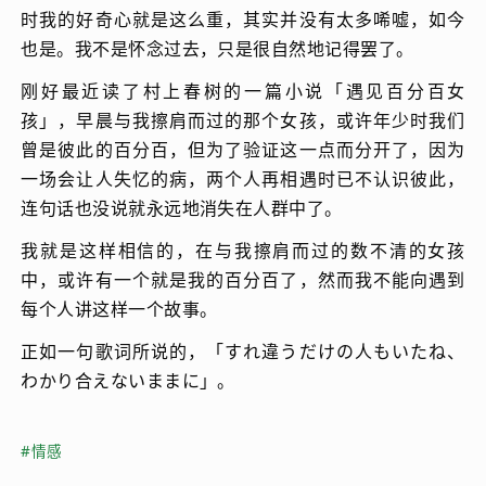
时我的好奇心就是这么重，其实并没有太多唏嘘，如今
也是。我不是怀念过去，只是很自然地记得罢了。
刚好最近读了村上春树的一篇小说「遇见百分百女
孩」，早晨与我擦肩而过的那个女孩，或许年少时我们
曾是彼此的百分百，但为了验证这一点而分开了，因为
一场会让人失忆的病，两个人再相遇时已不认识彼此，
连句话也没说就永远地消失在人群中了。
我就是这样相信的，在与我擦肩而过的数不清的女孩
中，或许有一个就是我的百分百了，然而我不能向遇到
每个人讲这样一个故事。
正如一句歌词所说的，「すれ違うだけの人もいたね、
わかり合えないままに」。
#情感