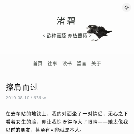
渚碧
< 欲种嘉蔬 亦植蔷薇 >
首页
往事
读书
留言
关于
擦肩而过
2019-08-10
/
636 w
在去车站的地铁上，我的对面坐了一对情侣，无心之下
看着女生的脸，却让我惊讶得睁大了眼睛——她太像我
以前的朋友，甚至有可能就是本人。