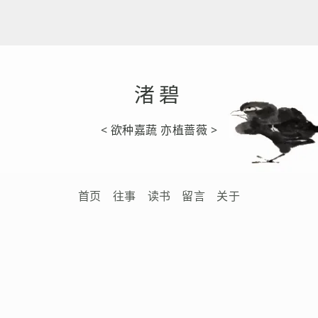
渚碧
< 欲种嘉蔬 亦植蔷薇 >
首页
往事
读书
留言
关于