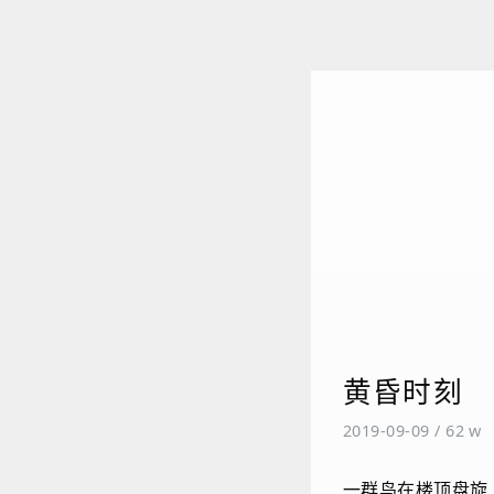
黄昏时刻
2019-09-09
/
62 w
一群鸟在楼顶盘旋