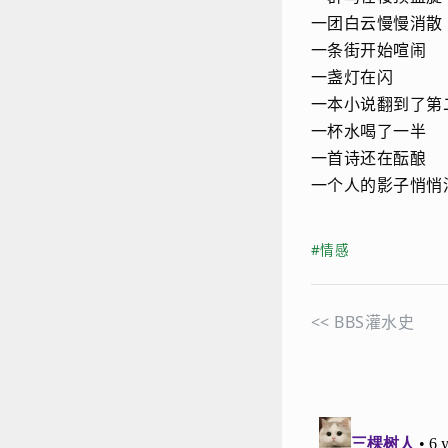
一团白云慢慢消散
一条街开始喧闹
一盏灯在闪
一本小说翻到了第
一杯水喝了一半
一首诗还在酝酿
一个人的影子悄悄
#情感
<<
BBS灌水史