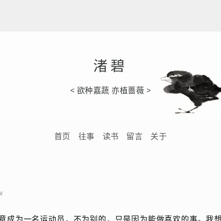
渚碧
< 欲种嘉蔬 亦植蔷薇 >
首页
往事
读书
留言
关于
w
意成为一名运动员，不为别的，只是因为能做喜欢的事。我