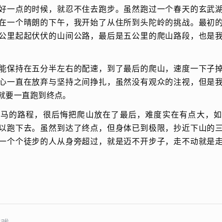
好一点的时候，就忍不住去跑步。虽然跑过一个春天的玄武
在一个晴朗的下午，我开始了从住所到头陀岭的挑战。最初
公里起起伏伏的山间公路，最后是五公里的爬山路段，也是
能保持在五分半左右的配速，到了最后的爬山，速度一下子
心一直在放弃与坚持之间挣扎，虽然没有观众的注视，但是
就要一直跑到终点。
半马的路程，很后悔把爬山放在了最后，难度实在有点大，如
以跑下去。虽然到达了终点，但身体已到极限，抄近下山的
一个个徒步的人从身旁超过，就是迈不开步子，走不动就是