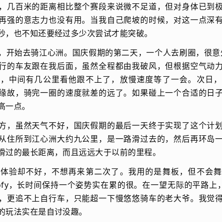
，几百米的距离相比整个赛段来说微不足道，但对身体已到
再强的意志力也没有用。当我自己爬坡的时候，对这一点深
秒，也不知还要经过多少次尝试才能突破。
，开始去骑江心洲。国庆假期的第二天，一个人去刷圈，很意外
行的车友跟在我后面，虽然全程都由我破风，但根据空气动
过，中间有几公里看他跟不上了，放慢速度等了一会。次日，
缘故，骑完一圈的速度就差的远了。如果碰上一个合适的日
高一点。
方，虽然天气不好，国庆假期的最后一天终于实现了这个计
从住所到江心洲大约九公里，是一路滑过去的，然后再环岛
滑过的最长距离，而且远远大于以前的里程。
的体验却不好，不想再来第二次了。我用的是舞板，但不会舞
ofy，长时间保持一个姿势实在累的很。在一望无际的平路上，
，更追不上自行车，只能超一下慢悠悠骑车的老大爷。我觉
的玩法实在是自讨没趣。