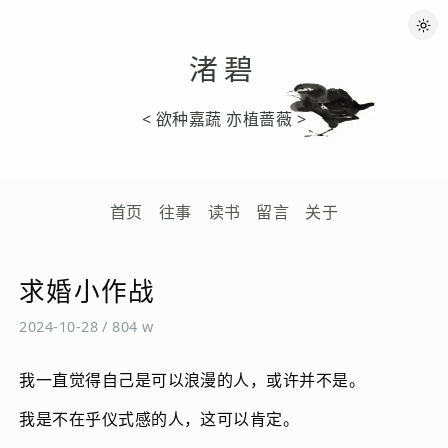
渚碧
< 欲种嘉蔬 亦植蔷薇 >
首页
往事
读书
留言
关于
求婚小作战
2024-10-28
/
804 w
我一直觉得自己是可以浪漫的人，或许并不是。
我是不在乎仪式感的人，这可以肯定。