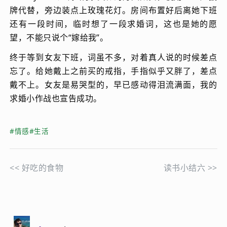
牌代替，旁边装点上玫瑰花灯。房间布置好后离她下班
还有一段时间，临时想了一段求婚词，这也是她的愿
望，不能只说个“嫁给我”。
终于等到女友下班，词虽不多，对着真人说的时候差点
忘了。给她戴上之前买的戒指，手指似乎又胖了，差点
戴不上。女友是易哭型的，早已感动得泪流满面，我的
求婚小作战也宣告成功。
#情感
#生活
<<
好吃的食物
读书小结六
>>