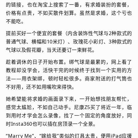
的链接，也在淘宝上搜索了一番，有求婚装扮的套餐，
价格有点贵，不如买散件划算。虽然是求婚，这个亏也
不能吃。
提前买好一个便宜的套餐（内含装饰性气球与2种款式的
普通气球、横幅和10米灯）、玫瑰花小彩灯、3种款式的
气球以及假花瓣，当天还要订一束鲜花。
趁着调休的日子开始布置。绑气球是最累的，网上看了
教程却没学会，活快干完的时候终于找到一个实用的方
法——用衣架绑，顿时轻松很多。商家附送的打气筒也
不好用，还不如用嘴吹来得快。
她希望能将求婚的画面录下来，一开始想找朋友帮忙，
感觉太尴尬，不如自己动手。尼康Z5买了将近一年，临
到用时才学会怎么录像，找了一个固定的角度放好，同
时Insta360也可以插在房顶录一个全景。
“Marry Me”、“嫁给我”类似的灯具太贵，便用iPad应援