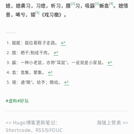
2
3
4
媳，媳袭习，习熄，析习，腊
习，吸鼷
蜥翕
。媳惜
5
昔，唏兮，锡
《戏习檄》。
蹝屣：趿拉着鞋子走路。
↩︎
腊：晒干;制成干肉。
↩︎
鼷：一种小老鼠，亦称“耳鼠”。一说就是小家鼠。
↩︎
翕：翕集，聚集。
↩︎
锡：通“赐”。给予；赐给。
↩︎
#虚构
#好玩
<<
Hugo博客更新笔记：
海瑞上贺表
>>
Shortcode、RSS与FOUC