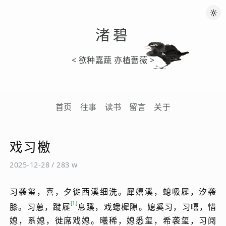
渚碧
< 欲种嘉蔬 亦植蔷薇 >
首页
往事
读书
留言
关于
戏习檄
2025-12-28
/
283 w
习袭玺，喜，夕徙西溪细洗。犀嬉溪，螅吸屣，汐袭
1
膝。习葸，蹝屣
息蹊，戏蟋樨隙。媳奚习，习嘻，惜
媳，系媳，徙席戏媳。曦稀，媳悉玺，希袭玺，习阋