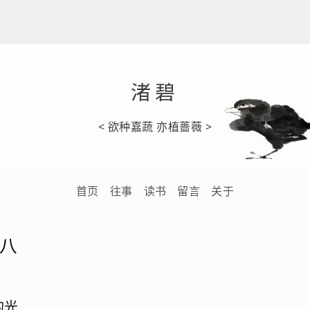
渚碧
< 欲种嘉蔬 亦植蔷薇 >
首页
往事
读书
留言
关于
八
的光