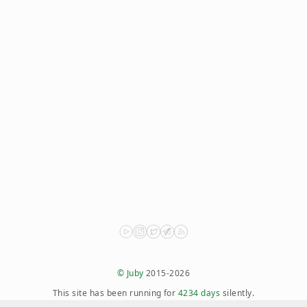
© Juby
2015-2026
This site has been running for
4234 days
silently.