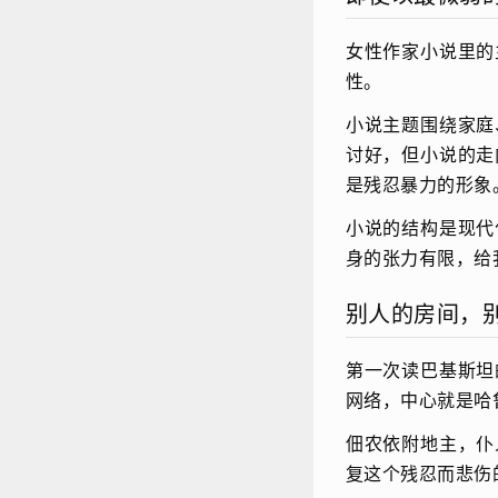
女性作家小说里的
性。
小说主题围绕家庭
讨好，但小说的走
是残忍暴力的形象
小说的结构是现代
身的张力有限，给
别人的房间，
第一次读巴基斯坦
网络，中心就是哈
佃农依附地主，仆
复这个残忍而悲伤