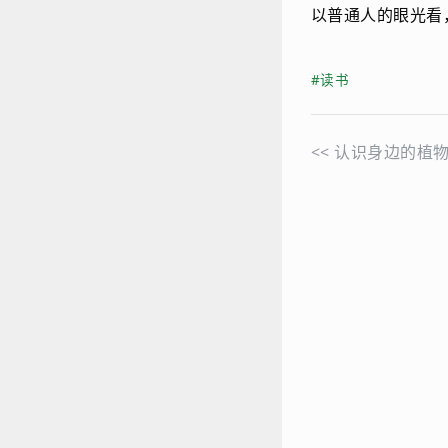
以普通人的眼光看
#读书
<<
认识身边的植