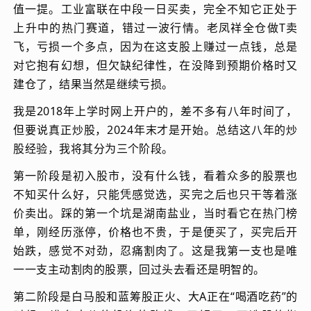
值一提。工业富联在中段一日买卖，完全不知它正处于
上升中的热门赛道，错过一波行情。老凤祥全仓做T卖
飞，亏损一个多点，因为在这支股上赚过一点钱，总是
对它抱有幻想，但欠缺纪律性，在没降到预期价格时又
建仓了，结果当然是继续亏损。
我是2018年上学时网上开户的，差不多有八年时间了，
但要说真正炒股，2024年末才是开始。总结这八年的炒
股经验，我将其分为三个阶段。
第一阶段是初入股市，没有什么钱，看着众多的股票也
不知买什么好，只能凭感觉选，买完之后也只干等着涨
价卖出。踩的第一个坑是湖南盐业，当时看它在热门榜
单，刚经历涨停，价格也不贵，于是便买了，买完后开
始跌，感觉不对劲，忍痛割肉了。这是我第一支也是唯
一一支主动割肉的股票，回过头去看还是明智的。
第二阶段是白马股和蓝筹股正火、大A正在“喝酒吃药”的