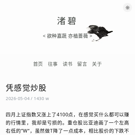
渚碧
< 欲种嘉蔬 亦植蔷薇 >
首页
往事
读书
留言
关于
凭感觉炒股
2026-05-04
/
1430 w
四月上证指数又涨上了4100点，在感觉买什么都可以赚
的行情里，我却是亏损的。重仓股比亚迪画了一个左高
右低的”W“，虽然做T降了一点成本，相比股价的下跌不