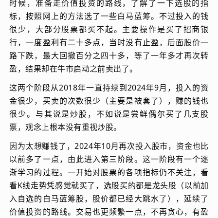
时候，准备走价值投资的路线，了解了一下选股的指
标，按照网上的方法选了一些白马蓝筹。不过投入的钱
很少，大部分股票都买不起。主要操作是买了招商银
行，一度盈利有二十多点，当时没有止盈，后面股价一
路下跌，最大回撤百分之四十多，等了一年多才再次转
盈，结果却在牛市启动之前卖出了。
这两个阶段从2018年一直持续到2024年9月，投入的资
金很少，买卖的次数很少（主要是被套了），赚的钱也
很少。与其说是炒股，不如说是尝鲜偶尔买了几支股
票，观念上根本没有重视炒股。
因为太想赚钱了，2024年10月再次投入股市，资金也比
以前多了一点，由此进入第三阶段。这一阶段有一个逐
渐学习的过程。一开始对股票的各项指标仍不关注，看
看K线走势凭感觉就买了，选股买的都是龙头股（以前加
入自选的白马蓝筹股，股价都已经大跳水了），延续了
价值投资的路线。交易也更频繁一点，不再贪心，有盈