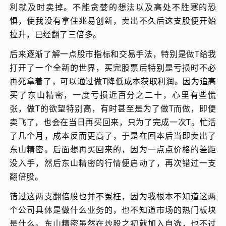
利就及时卖掉。不能贪婪的想法以及高处不胜寒的恐
惧，使我没有拿住兆易创新，卖出不久后这支股便开始
拉升，已经翻了三倍多。
后来逐渐了解一点股市指标和交易手法，特别是做T给我
打开了一个全新的世界，买完股票后特别是亏损时不必
再死拿着了，可以通过做T降低成本获取利润。因为追高
买了东山精密，一度亏损近百分之二十，心里有些慌
张，做T的欲望特别高，有时甚至是为了做T而做，即便
卖飞了，也会在当日再买回来，只为了完成一次T。忙活
了几个月，成本反而更高了，于是在回本后当即卖出了
东山精密。后面想再买回来的，因为一点点价格的差距
没入手，然后东山精密的行情便启动了，再次错过一支
翻倍股。
错过这两支翻倍股也并不冤枉，因为我根本不知道这两
个公司具体是做什么业务的，也不知道市场的热门板块
是什么。东山精密虽然在炒股之初就加入自选，也不过