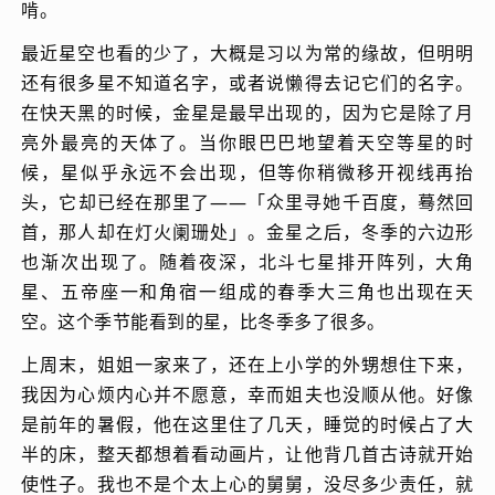
啃。
最近星空也看的少了，大概是习以为常的缘故，但明明
还有很多星不知道名字，或者说懒得去记它们的名字。
在快天黑的时候，金星是最早出现的，因为它是除了月
亮外最亮的天体了。当你眼巴巴地望着天空等星的时
候，星似乎永远不会出现，但等你稍微移开视线再抬
头，它却已经在那里了——「众里寻她千百度，蓦然回
首，那人却在灯火阑珊处」。金星之后，冬季的六边形
也渐次出现了。随着夜深，北斗七星排开阵列，大角
星、五帝座一和角宿一组成的春季大三角也出现在天
空。这个季节能看到的星，比冬季多了很多。
上周末，姐姐一家来了，还在上小学的外甥想住下来，
我因为心烦内心并不愿意，幸而姐夫也没顺从他。好像
是前年的暑假，他在这里住了几天，睡觉的时候占了大
半的床，整天都想着看动画片，让他背几首古诗就开始
使性子。我也不是个太上心的舅舅，没尽多少责任，就