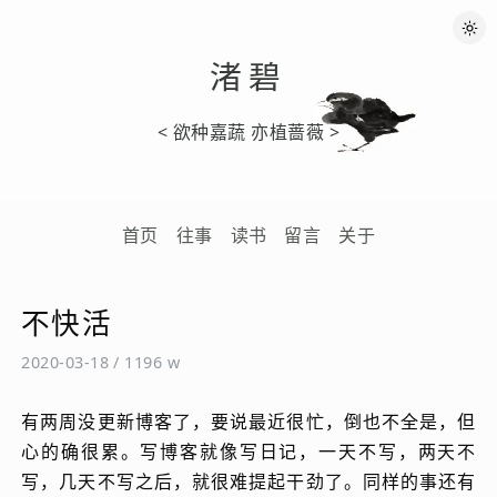
渚碧
< 欲种嘉蔬 亦植蔷薇 >
首页
往事
读书
留言
关于
不快活
2020-03-18
/
1196 w
有两周没更新博客了，要说最近很忙，倒也不全是，但
心的确很累。写博客就像写日记，一天不写，两天不
写，几天不写之后，就很难提起干劲了。同样的事还有