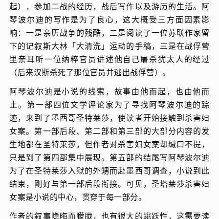
起），参加二战的经历，战后写作以及游历的生活。阿
琴波尔迪的写作是为了良心，这大概受三方面因素影
响：一是亲历战争的残酷，二是阅读了一位苏联作家留
下的记叙斯大林「大清洗」运动的手稿，三是在战俘营
里亲耳听一位纳粹官员讲述他自己屠杀犹太人的经过
（后来汉斯杀死了那位官员并逃出战俘营）。
阿琴波尔迪是小说的线索，故事由他而起，也由他而
止。第一部四位文学评论家为了寻找阿琴波尔迪的踪
迹，来到了墨西哥圣特莱莎，使读者开始接触到杀害妇
女案。第一部后段、第二部和第三部的大部分内容的发
生地都在圣特莱莎，但作者对杀害妇女案却缄口不提，
只是到了第四部集中展现。第五部的结尾写阿琴波尔迪
为了在圣特莱莎入狱的外甥而赴墨西哥调查，小说到此
结束，刚好与第一部后段衔接。可见，圣塔莱莎杀害妇
女案是小说的中心，贯穿于每一部分。
作者的叙事隐晦而朦胧，也有很大的跳跃性，这需要读