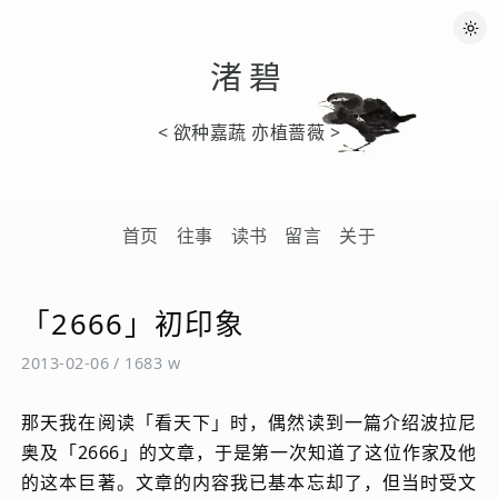
渚碧
< 欲种嘉蔬 亦植蔷薇 >
首页
往事
读书
留言
关于
「2666」初印象
2013-02-06
/
1683 w
那天我在阅读「看天下」时，偶然读到一篇介绍波拉尼
奥及「2666」的文章，于是第一次知道了这位作家及他
的这本巨著。文章的内容我已基本忘却了，但当时受文