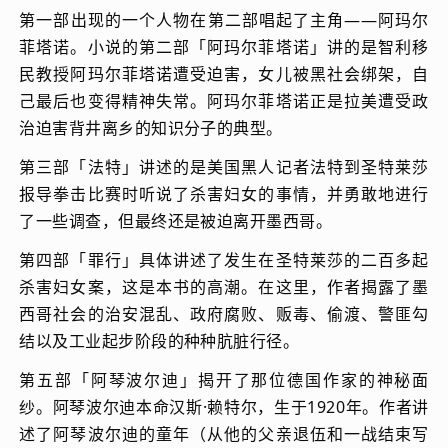
第一部出现的一个人物在第二部唱起了主角——阿玛尔
菲塔诺。小说的第二部「阿玛尔菲塔诺」讲的是智利移
民教授阿玛尔菲塔诺遭受迫害，女儿被黑社会绑架，自
己最后也变得精神失常。阿玛尔菲塔诺正是拉美遭受政
治迫害背井离乡的知识分子的典型。
第三部「法特」讲述的是美国黑人记者法特到圣特莱莎
报导拳击比赛时听说了杀害妇女的事情，并勇敢地进行
了一些调查，但最终还是被迫离开墨西哥。
第四部「罪行」具体讲述了发生在圣特莱莎的二百多起
杀害妇女案，这是本书的高潮。在这里，作者揭露了墨
西哥社会的治安混乱、政府腐败、贩毒、偷渡、警匪勾
结以及工业起步阶段的种种肮脏行径。
第五部「阿琴波尔迪」揭开了那位德国作家的神秘面
纱。阿琴波尔迪本命汉斯·赖特尔，生于1920年。作者讲
述了阿琴波尔迪的童年（从他的父亲退伍和一战结束写