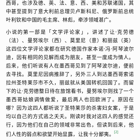
西哥，也涉及德、英、法、意、西、美和苏联诸国，其
中甚至提到了意大利前总理贝卢斯科尼、俄罗斯前总统
叶利钦和中国的毛主席、林彪，牵涉领域甚广。
小说的第一部是「文学评论家」，讲述了让·克劳德
（法）、曼努埃尔（西）、莫里尼（意）和丽兹（英）
这四位文学评论家都在研究德国作家本诺·冯·阿琴波尔
迪，因有相同的见解而成为朋友，甚至一度成为情人。
后来，他们听说有人在墨西哥见到了阿琴波尔迪，便前
去寻找。莫里尼因病推辞了，另外三人到达墨西哥索诺
拉州圣特莱莎市不久，丽兹就从美国转机回国了。而留
下的让·克劳德整日待在旅馆看书，曼努埃尔则找了一个
墨西哥姑娘调情做爱，最后两人也回欧洲了。原因在
哪？因为这四人都听说了圣特莱莎的杀害妇女案，于是
均以自己的方式逃之夭夭。刚读时我对这四人的感觉还
行，因为他们在自己的领域非常出色，但读到后来，他
2
们人性的弱点和欲望开始显露，让我十分鄙夷。