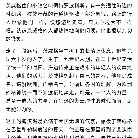
茨威格住的小镇名叫佩特罗波利斯，有一条通往海边的
林荫路，枝繁叶茂的行道树驱散了部分暑气，路上的行
人也像他们一样，慢悠悠地走着，只是心境大不一样
吧。认识茨威格的人都热情地向他问候，他也报以亲切
的微笑。
走了一段路后，茨威格坐在树下的长椅上休息，他毕竟
是六十岁的人了，生于十九世纪末期，在二十世纪又活
了快一半的时间。海边传来正在戏水的年轻人的欢声笑
语，他们的活力让茨威格想起了自己的青春，他年少成
名，遍游欧洲，广结名士，为增进各国的理解、为欧洲
的精神统一而不知疲倦地奔走。可是，一个人的力量，
甚至一群人的力量，在狂热的失去理性的时代面前，是
无能为力的。
这里的海滨浴场充满了无忧无虑的气氛，像极了茨威格
在巴登和勒科度过的夏天，他正是在那里听到了斐迪南
大公被刺和德国准备进攻比利时的消息，虽然已经过去