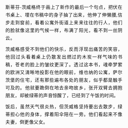
斯蒂芬-茨威格终于画上了新作的最后一个句点，把伏在
书桌上、埋在书稿中的身子抽了出来，他伸了伸懒腰,信
步走到窗前，看着公寓外街道上来来往往的行人，他们
的脸就像这里的气候一样，布满了阳光，看不到一丝阴
云。
茨威格感受不到他们的快乐，反而浮现出痛苦的笑容，
他回过头看着桌上仍散发出燃过的木炭一样气味的书
稿，苍老的脸上的皱纹更深了。透过这本书，魂牵梦萦
的欧洲又清晰地投影在他的眼前，维也纳的公寓，萨尔
茨堡的住宅，还有那些遍布各处的朋友，似乎都是触手
可及的。他就要跪倒在地去亲吻故乡，张开双臂去拥抱
朋友，却被绿蒂的声音惊醒了，已经到了午饭的时间。
饭后，虽然天气很炎热，但茨威格坚持要出去散步，绿
蒂担心他的身体，撑着阳伞陪在一旁。他们看起来不像
夫妻，倒更像父女。