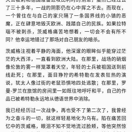
了三十多年，一战的阴影仍在心中挥之不去。而现在，
一个曾住在与自己的家只隔了一条国界线的小镇的恶
魔，正在肆意地毁灭欧洲、践踏自己的民族。如果拉特
瑙不被刺杀，茨威格痛苦地想着，一切会不会有所不
同？他幸运地错过了那场对自己朋友的暗杀。
茨威格注视着平静的海面，他深邃的眼眸似乎能穿过茫
茫的大西洋，一直看到欧洲大陆。在那里，战场的硝烟
像伦敦的雾一样笼罩着天空，年轻的士兵被祖国送到前
线赴死；在那里，面目狰狞的希特勒在发表狂热的演
说，犹太人像过街的老鼠恐惧地四处逃散；在那里，罗
曼-罗兰在旅馆的房间里一如既往地呼吁和平，自己的作
品已被希特勒永远地从德语世界中消除。
我已经经历过一次战争，再也受不了第二次了，我曾经
为之奋斗的一切，就这样轻易地化为乌有。陷在痛苦回
忆中的茨威格，眼泪不知不觉地流过脸颊，等他突然惊