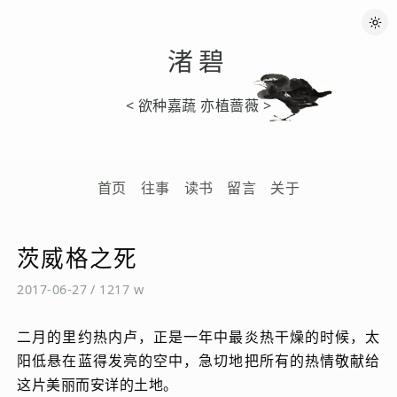
渚碧
< 欲种嘉蔬 亦植蔷薇 >
首页
往事
读书
留言
关于
茨威格之死
2017-06-27
/
1217 w
二月的里约热内卢，正是一年中最炎热干燥的时候，太
阳低悬在蓝得发亮的空中，急切地把所有的热情敬献给
这片美丽而安详的土地。