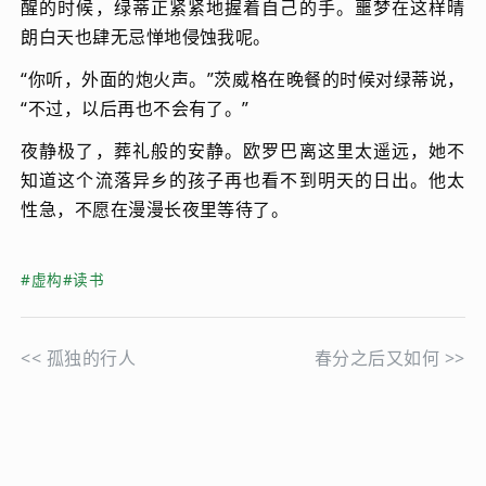
醒的时候，绿蒂正紧紧地握着自己的手。噩梦在这样晴
朗白天也肆无忌惮地侵蚀我呢。
“你听，外面的炮火声。”茨威格在晚餐的时候对绿蒂说，
“不过，以后再也不会有了。”
夜静极了，葬礼般的安静。欧罗巴离这里太遥远，她不
知道这个流落异乡的孩子再也看不到明天的日出。他太
性急，不愿在漫漫长夜里等待了。
#虚构
#读书
<<
孤独的行人
春分之后又如何
>>