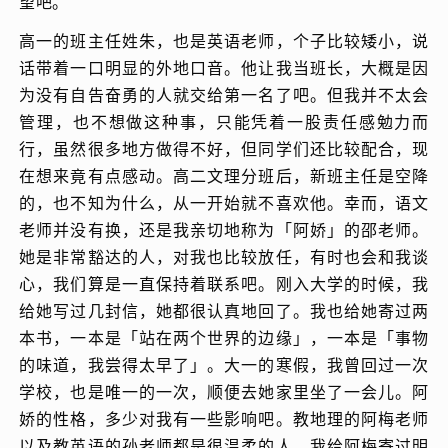
望吧。
高一的班主任姓朱，也是英语老师，个子比较矮小，说
话带着一口明显的外地口音。他让我当班长，大概是因
为没有自告奋勇的人就交给第一名了吧。但我并不太会
管理，也不想做这种事，只能凭着一股责任感勉力而
行，虽然很多地方做得不好，但同学们还比较配合，现
在想来竟有点感动。高二文理分班后，新班主任是空降
的，也不知为什么，从一开始就不喜欢他。幸而，语文
老师并没有换，还是我亲切地称为「阿娇」的邵老师。
她是非常豁达的人，对我也比较放任，有时也会和我谈
心，我们算是一直保持着联系吧。刚入大学的时候，我
给她写过几封信，她都很认真地回了。我也给她寄过两
本书，一本是「站在两个世界的边缘」，一本是「事物
的味道，我尝得太早了」。大一的寒假，我曾回过一次
学校，也是唯一的一次，顺便去她家里坐了一会儿。阿
娇的性格，多少对我有一些影响吧。教地理的阿梅老师
以及教英语的孙老师都是很温柔的人，我给阿梅寄过明