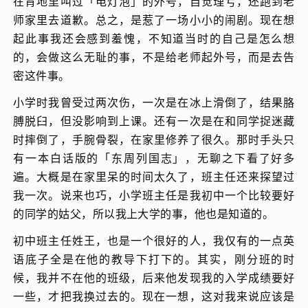
在背地里叫过「电灯泡」的外号，自觉理亏，还跑到老
师家里去道歉。总之，是惹了一场小小的闹剧。现在想
起此事我还会感到羞愧，不知道当时的自己是怎么想
的，会做这么无耻的事，不是给老师起外号，而是去告
密这件事。
小学时我曾受过两次伤，一次是在冰上滑倒了，结果胳
膊脱臼，但没影响到上课。还有一次是在和同学捉迷藏
时摔倒了，手腕骨裂，在家里修养了很久。那时手头只
有一本白话版的「东周列国志」，无聊之下看了好多
遍。大概是在家里呆的时间太久了，班主任还来探望过
我一次。说来也巧，小学班主任是我初中一个比较要好
的同学的姑父，所以我上大学的事，他也是知道的。
初中班主任姓王，也是一个很好的人，我仅有的一点英
语底子全是在他的教导下打下的。其实，刚分班的时
候，我并不在他的班级，后来他发现我的入学成绩要好
一些，才把我换过去的。现在一想，这对我来说应该是