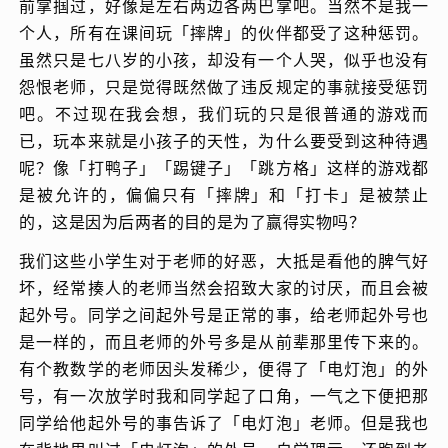
前掌掴过，好像是左右两边各两巴掌吧。当然不是我一
个人，所有在课间玩「摔牌」的伙伴都受了这种惩罚。
虽然只是七八岁的小孩，却没有一个人哭，似乎也没有
怨恨老师，只是觉得既然做了违反规定的事就接受惩罚
吧。不过现在我会想，我们玩的只是很普通的游戏而
已，玩本来就是小孩子的天性，为什么要受到这种待遇
呢？像「打鸭子」「踢键子」「跳方格」这样的游戏都
是被允许的，偏偏只有「摔牌」和「打卡」是被禁止
的，这是因为后两者的目的是为了赢得实物吗？
我们这些小学生对于老师的好恶，大抵是看他的脾气好
坏，经常揍人的老师当然会招致大家的讨厌，而且会被
起外号。同学之间起外号是正常的事，给老师起外号也
是一样的，而且老师的外号多是从前辈那里传下来的。
有个教数学的老师因头发稀少，便得了「电灯泡」的外
号，有一次放学时我和同学起了口角，一气之下便把那
同学给他起外号的事告诉了「电灯泡」老师。但是我也