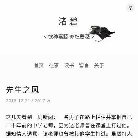
渚碧
< 欲种嘉蔬 亦植蔷薇 >
首页
往事
读书
留言
关于
先生之风
2018-12-21
/
2617 w
这几天看到一则新闻：一名男子在路上拦住并掌掴自己
二十年前的中学老师，因为这老师曾在课堂上打过他。
据知情人透露，该老师也曾被其他学生打过。虽然打人