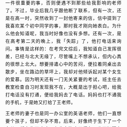
一件很重要的事，否则便遇不到那些给我影响的老师
了。不过，毕业后我几乎跟他断了联系，但有一次，还
是在高一时，突然收到了一封他寄来的信，信中提到了
我喜欢某个初中同学的事，那时我才刚向她表白。为什
么他会知道呢，我当时好像也没有多想。还有一次，是
在高考第二天的晚上，我「失踪」了，他打电话来询
问。事情是这样的：在考完文综后，我知道自己发挥很
差，已经与北大无缘了，尽管嘴上不想承认，但内心真
的很想上北大。想要排遣心中的苦闷，便拉着同桌出去
散步，坐在路边的草坪上，我却对他倾诉起对某个女生
的爱慕。因为明天还有一门无关紧要的考试，班主任去
教室检查自习时发现我不在，大概是出于担心吧，给我
打电话没有打通，便给我妈去了电话。妈妈也打不通我
的手机，于是她又打给了王老师。
王老师的妻子也是同一办公室的英语老师，他们一直想
要个孩子，但却不孕不育。后来，好像终于生下了一个